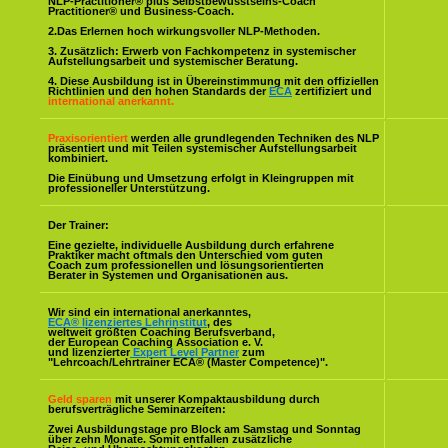
NLP-Practitioner® plus Selbstbewusstseins-Coach
Practitioner® und Business-Coach.
2.Das Erlernen hoch wirkungsvoller NLP-Methoden.
3. Zusätzlich: Erwerb von Fachkompetenz in systemischer
Aufstellungsarbeit und systemischer Beratung.
4. Diese Ausbildung ist in Übereinstimmung mit den offiziellen
Richtlinien und den hohen Standards der
ECA
zertifiziert und
international anerkannt.
Praxisorientiert
werden alle grundlegenden Techniken des NLP
präsentiert und mit Teilen systemischer Aufstellungsarbeit
kombiniert.
Die Einübung und Umsetzung erfolgt in Kleingruppen mit
professioneller Unterstützung.
Der Trainer:
Eine gezielte, individuelle Ausbildung durch erfahrene
Praktiker macht oftmals den Unterschied vom guten
Coach zum professionellen und lösungsorientierten
Berater in Systemen und Organisationen aus.
Wir sind ein international anerkanntes,
ECA® lizenziertes Lehrinstitut
, des
weltweit größten Coaching Berufsverband,
der European Coaching Association e. V.
und lizenzierter
Expert Level Partner
zum
"Lehrcoach/Lehrtrainer ECA® (Master Competence)".
Geld sparen
mit unserer Kompaktausbildung durch
berufsverträgliche Seminarzeiten:
Zwei Ausbildungstage pro Block am Samstag und Sonntag
über zehn Monate. Somit entfallen zusätzliche