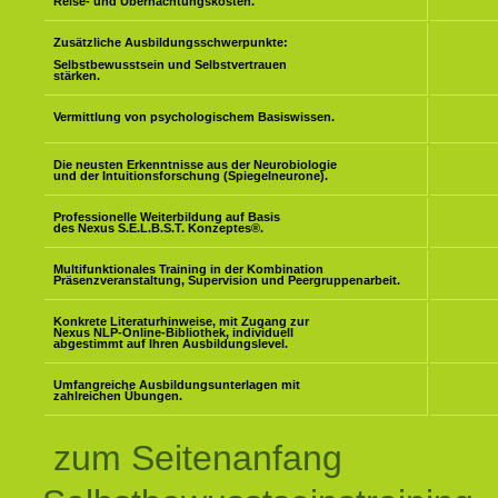
Reise- und Übernachtungskosten.
Zusätzliche Ausbildungsschwerpunkte:
Selbstbewusstsein und Selbstvertrauen
stärken.
Vermittlung von psychologischem Basiswissen.
Die neusten Erkenntnisse aus der Neurobiologie
und der Intuitionsforschung (Spiegelneurone).
Professionelle Weiterbildung auf Basis
des Nexus S.E.L.B.S.T. Konzeptes
®
.
Multifunktionales Training in der Kombination
Präsenzveranstaltung, Supervision und Peergruppenarbeit.
Konkrete Literaturhinweise, mit Zugang zur
Nexus NLP-Online-Bibliothek, individuell
abgestimmt auf Ihren Ausbildungslevel.
Umfangreiche Ausbildungsunterlagen mit
zahlreichen Übungen.
zum Seitenanfang