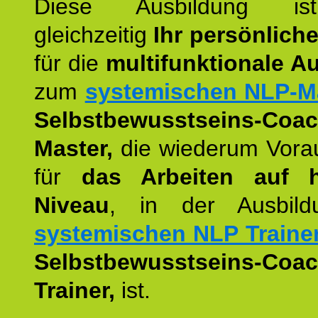
Diese Ausbildung is
gleichzeitig
Ihr persönlich
für die
multifunktionale A
zum
systemischen NLP-M
Selbstbewusstseins-Coac
Master,
die wiederum Vora
für
das Arbeiten auf 
Niveau
, in der Ausbil
systemischen NLP Traine
Selbstbewusstseins-Coac
Trainer,
ist.