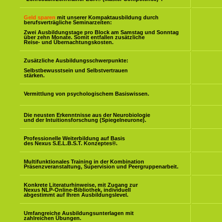
Geld sparen
mit unserer Kompaktausbildung durch
berufsverträgliche Seminarzeiten:
Zwei Ausbildungstage pro Block am Samstag und Sonntag
über zehn Monate. Somit entfallen zusätzliche
Reise- und Übernachtungskosten.
Zusätzliche Ausbildungsschwerpunkte:
Selbstbewusstsein und Selbstvertrauen
stärken.
Vermittlung von psychologischem Basiswissen.
Die neusten Erkenntnisse aus der Neurobiologie
und der Intuitionsforschung (Spiegelneurone).
Professionelle Weiterbildung auf Basis
des Nexus S.E.L.B.S.T. Konzeptes
®
.
Multifunktionales Training in der Kombination
Präsenzveranstaltung, Supervision und Peergruppenarbeit.
Konkrete Literaturhinweise, mit Zugang zur
Nexus NLP-Online-Bibliothek, individuell
abgestimmt auf Ihren Ausbildungslevel.
Umfangreiche Ausbildungsunterlagen mit
zahlreichen Übungen.