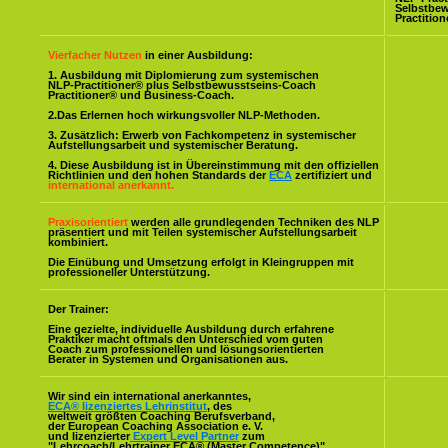
Selbstbe
Practitio
Vierfacher Nutzen
in einer Ausbildung:
1. Ausbildung mit Diplomierung zum systemischen
NLP-Practitioner® plus Selbstbewusstseins-Coach
Practitioner® und Business-Coach.
2.Das Erlernen hoch wirkungsvoller NLP-Methoden.
3. Zusätzlich: Erwerb von Fachkompetenz in systemischer
Aufstellungsarbeit und systemischer Beratung.
4. Diese Ausbildung ist in Übereinstimmung mit den offiziellen
Richtlinien und den hohen Standards der
ECA
zertifiziert und
international anerkannt.
Praxisorientiert
werden alle grundlegenden Techniken des NLP
präsentiert und mit Teilen systemischer Aufstellungsarbeit
kombiniert.
Die Einübung und Umsetzung erfolgt in Kleingruppen mit
professioneller Unterstützung.
Der Trainer:
Eine gezielte, individuelle Ausbildung durch erfahrene
Praktiker macht oftmals den Unterschied vom guten
Coach zum professionellen und lösungsorientierten
Berater in Systemen und Organisationen aus.
Wir sind ein international anerkanntes,
ECA® lizenziertes Lehrinstitut
, des
weltweit größten Coaching Berufsverband,
der European Coaching Association e. V.
und lizenzierter
Expert Level Partner
zum
"Lehrcoach/Lehrtrainer ECA® (Master Competence)".