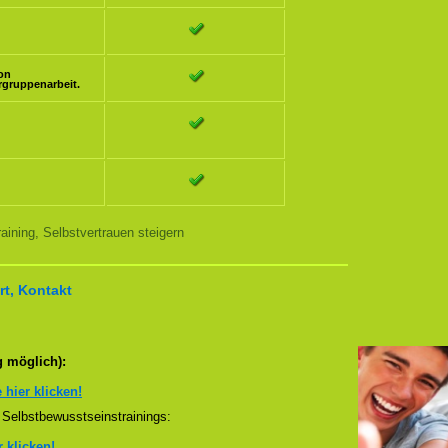
ion
rgruppenarbeit.
ining, Selbstvertrauen steigern
t, Kontakt
g möglich):
e hier klicken!
Selbstbewusstseinstrainings:
r klicken!