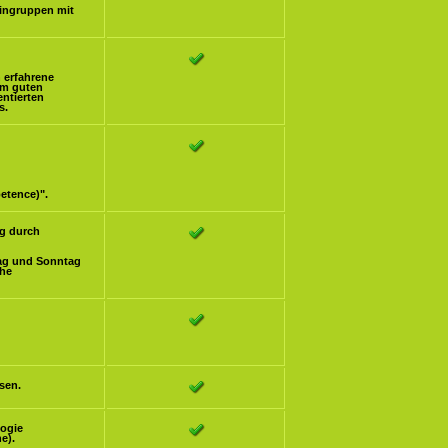
eingruppen mit
h erfahrene
om guten
ntierten
s.
etence)".
g durch
ag und Sonntag
che
sen.
logie
e).