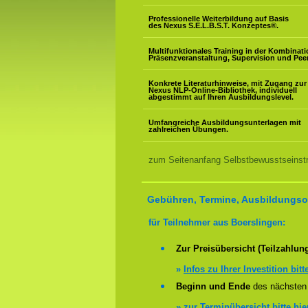
Professionelle Weiterbildung auf Basis
des Nexus S.E.L.B.S.T. Konzeptes
®
.
Multifunktionales Training in der Kombinat
Präsenzveranstaltung, Supervision und Pee
Konkrete Literaturhinweise, mit Zugang zur
Nexus NLP-Online-Bibliothek, individuell
abgestimmt auf Ihren Ausbildungslevel.
Umfangreiche Ausbildungsunterlagen mit
zahlreichen Übungen.
zum Seitenanfang Selbstbewusstseinstra
Gebühren, Termine, Ausbildungsor
für Teilnehmer aus Boerslingen:
Zur Preisübersicht (Teilzahlun
»
Infos zu Ihrer Investition bitt
Beginn und Ende
des nächsten 
»
zur Terminübersicht bitte hie