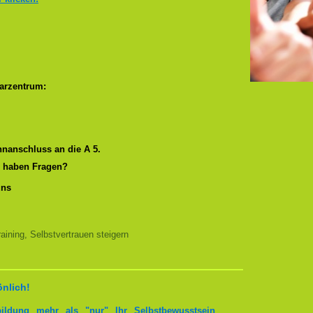
arzentrum:
nanschluss an die A 5.
r haben Fragen?
uns
ining, Selbstvertrauen steigern
önlich!
bildung mehr als "nur" Ihr Selbstbewusstsein