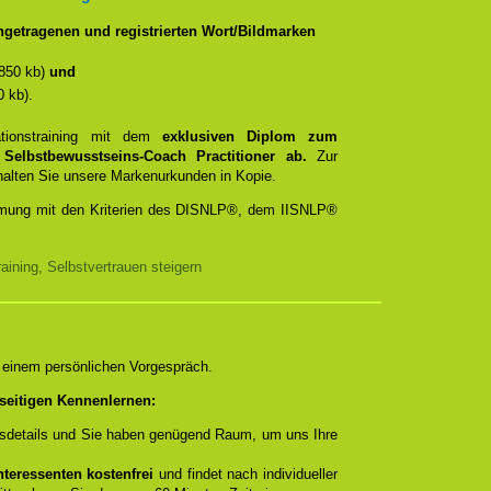
getragenen und registrierten Wort/Bildmarken
850 kb)
und
 kb).
ationstraining mit dem
exklusiven Diplom zum
d
Selbstbewusstseins-Coach Practitioner ab.
Zur
rhalten Sie unsere Markenurkunden in Kopie.
timmung mit den Kriterien des DISNLP®, dem IISNLP®
ining, Selbstvertrauen steigern
n einem persönlichen Vorgespräch.
seitigen Kennenlernen:
ngsdetails und Sie haben genügend Raum, um uns Ihre
teressenten kostenfrei
und findet nach individueller