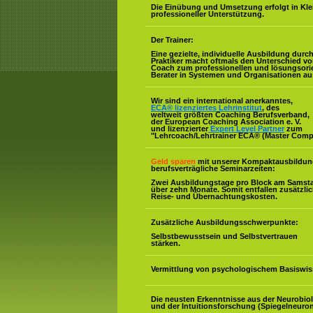
Die Einübung und Umsetzung erfolgt in Kl
professioneller Unterstützung.
Der Trainer:
Eine gezielte, individuelle Ausbildung durc
Praktiker macht oftmals den Unterschied v
Coach zum professionellen und lösungsorie
Berater in Systemen und Organisationen au
Wir sind ein international anerkanntes,
ECA® lizenziertes Lehrinstitut
, des
weltweit größten Coaching Berufsverband,
der European Coaching Association e. V.
und lizenzierter
Expert Level Partner
zum
"Lehrcoach/Lehrtrainer ECA® (Master Comp
Geld sparen
mit unserer Kompaktausbildun
berufsverträgliche Seminarzeiten:
Zwei Ausbildungstage pro Block am Samst
über zehn Monate. Somit entfallen zusätzli
Reise- und Übernachtungskosten.
Zusätzliche Ausbildungsschwerpunkte:
Selbstbewusstsein und Selbstvertrauen
stärken.
Vermittlung von psychologischem Basiswis
Die neusten Erkenntnisse aus der Neurobio
und der Intuitionsforschung (Spiegelneuron