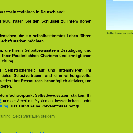
usstseinstrainings in Deutschland:
g PRO®
halten
Sie
den Schlüssel
zu Ihrem hohen
Selbstbewusstsei
Menschen,
die
ein selbstbestimmtes Leben führen
uerhaft
stärken möchten
.
n, die Ihrem Selbstbewusstsein Bestätigung und
 Ihrer Persönlichkeit Charisma und ermöglichen
lichung.
Selbstsicherheit auf und intensivieren Ihr
tiefes Selbstvertrauen und eine wirkungsvolle,
 werden
Ihre Ressourcen bestmöglich aktiviert, um
tieren.
dem Schwerpunkt Selbstbewusstsein stärken,
Ihr
P
und der Arbeit mit Systemen, besser bekannt unter
llung
.
Dazu sind keine Vorkenntnisse nötig!
ining, Selbstvertrauen steigern