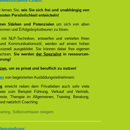
bstbewusstseins-Coach:
®
lernen Sie,
wie Sie sich frei und unabhängig von
ussten Persönlichkeit entwickeln!
ren Stärken und Potenzialen
um sich von alten
smen und Erfolgsboykotteuren zu lösen.
 mit NLP-Techniken, entwerfen und vertiefen Ihren
- und Kommunikationsstil, werden auf einem hohen
sionell ausgebildet. Sie können dabei Ihre eigenen
wachsen.
Sie werden
der Spezialist
in ressourcen-
hrung!
zen
, um es privat und beruflich zu nutzen!
zen
von begeisterten Ausbildungsteilnehmern.
ng
erreicht neben dem Privatleben auch sehr viele
 wie zum Beispiel Führung, Verkauf und Vertrieb,
enste, Therapie im Allgemeinen, Training, Beratung,
nd natürlich Coaching.
ining, Selbstvertrauen steigern
lleinstellung: