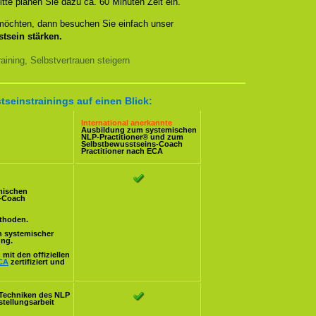
itte planen Sie dazu ca. 60 Minuten Zeit ein.
 möchten, dann besuchen Sie einfach unser
tsein stärken.
ining, Selbstvertrauen steigern
tseinstrainings auf einen Blick:
International anerkannte
Ausbildung zum systemischen
NLP-Practitioner
® und zum
Selbstbewusstseins-Coach
Practitioner nach
ECA
mischen
s-Coach
ethoden.
n systemischer
ung.
mit den offiziellen
CA
zertifiziert und
Techniken des NLP
stellungsarbeit