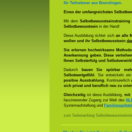
für Teilnehmer aus Boerslingen.
Eines der umfangreichsten Selbstbew
Mit dem
Selbstbewusstseinstrainin
Selbstbewusstsein
in der Hand!
Diese Ausbildung richtet sich
an alle 
wollen und ihr Selbstbewusstsein
da
Sie erlernen hochwirksame Methode
Anerkennung geben. Diese verleihen
Ihnen Selbsterfolg und Selbstverwirk
Dadurch
bauen Sie spürbar mehr 
Selbstwertgefühl.
Sie entwickeln ein
positive Ausstrahlung.
Kontinuierlich
sich privat und beruflich neu zu orien
Gleichzeitig
ist diese Ausbildung,
mit 
faszinierender Zugang zur Welt des
NL
Systemaufstellung und
Familienaufste
zum Seitenanfang Selbstbewusstseinstra