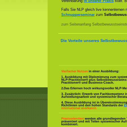
Vereinbarung
in unserer Praxis
statt. B
Falls Sie NLP gleich live kennenlernen
Schnupperseminar
zum
Selbstbewuss
zum Seitenanfang Selbstbewusstseinstra
Die Vorteile unseres Selbstbewuss
Vierfacher Nutzen
in einer Ausbildung:
1. Ausbildung mit Diplomierung zum syste
NLP-Practitioner® plus Selbstbewusstsein
Practitioner® und Business-Coach.
2.Das Erlernen hoch wirkungsvoller NLP-M
3. Zusätzlich: Erwerb von Fachkompetenz i
Aufstellungsarbeit und systemischer Berat
4. Diese Ausbildung ist in Übereinstimmung 
Richtlinien und den hohen Standards der
E
international anerkannt.
Praxisorientiert
werden alle grundlegenden 
präsentiert und mit Teilen systemischer Auf
kombiniert.