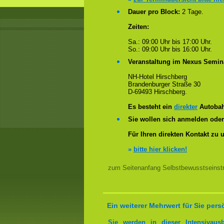
Dauer pro Block:
2 Tage.
Zeiten:
Sa.: 09:00 Uhr bis 17:00 Uhr.
So.: 09:00 Uhr bis 16:00 Uhr.
Veranstaltung im Nexus Semin
NH-Hotel Hirschberg
Brandenburger Straße 30
D-69493 Hirschberg.
Es besteht ein
direkter
Autobah
Sie wollen sich anmelden ode
Für Ihren direkten Kontakt zu 
»
bitte hier klicken!
zum Seitenanfang Selbstbewusstseinstra
Ein weiterer Mehrwert für Sie pers
Sie werden in dieser Intensivaus