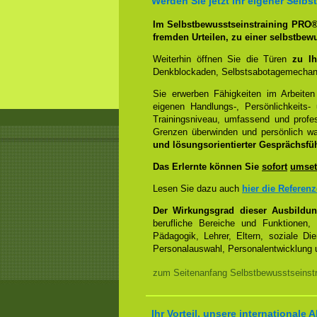
Werden Sie jetzt Ihr eigener Sel
Im Selbstbewusstseinstraining PRO
fremden Urteilen, zu einer selbstbew
Weiterhin öffnen Sie die Türen
zu Ih
Denkblockaden, Selbstsabotagemechani
Sie erwerben Fähigkeiten im Arbeiten
eigenen Handlungs-, Persönlichkeits
Trainingsniveau, umfassend und profes
Grenzen überwinden und persönlich 
und lösungsorientierter Gesprächsfü
Das Erlernte können Sie
sofort
umset
Lesen Sie dazu auch
hier die Referen
Der Wirkungsgrad dieser Ausbildu
berufliche Bereiche und Funktionen,
Pädagogik, Lehrer, Eltern, soziale Di
Personalauswahl, Personalentwicklung u
zum Seitenanfang Selbstbewusstseinstra
Ihr Vorteil, unsere internationale A