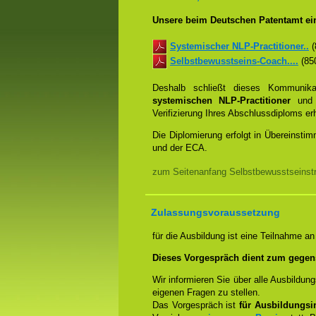
Unsere beim Deutschen Patentamt ein
Systemischer NLP-Practitioner..
(
Selbstbewusstseins-Coach....
(850
Deshalb schließt dieses Kommunik
systemischen NLP-Practitioner
un
Verifizierung Ihres Abschlussdiploms e
Die Diplomierung erfolgt in Übereins
und der ECA.
zum Seitenanfang Selbstbewusstseinstra
Zulassungsvoraussetzung
für die Ausbildung ist eine Teilnahme a
Dieses Vorgespräch dient zum gegen
Wir informieren Sie über alle Ausbildu
eigenen Fragen zu stellen.
Das Vorgespräch ist
für Ausbildungsin