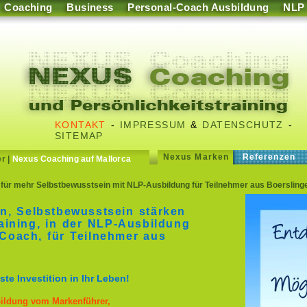
Coaching
Business
Personal-Coach Ausbildung
NLP
KONTAKT
-
IMPRESSUM
&
DATENSCHUTZ
-
SITEMAP
Nexus Marken
Referenzen
er
|
Nexus Coaching auf Mallorca
für mehr Selbstbewusstsein mit NLP-Ausbildung für Teilnehmer aus Boersling
n, Selbstbewusstsein stärken
aining, in der NLP-Ausbildung
Coach, für Teilnehmer aus
te Investition in Ihr Leben!
bildung vom Markenführer,