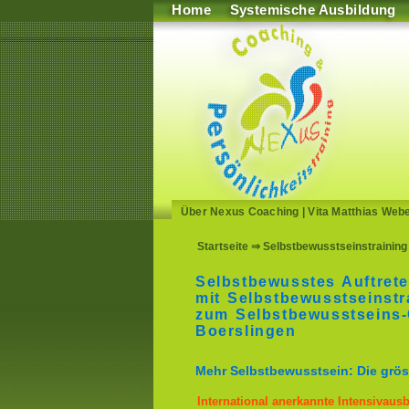
Home
Systemische Ausbildung
Über Nexus Coaching
|
Vita Matthias Web
Startseite
⇒ Selbstbewusstseinstraining 
Selbstbewusstes Auftrete
mit Selbstbewusstseinstr
zum Selbstbewusstseins-
Boerslingen
Mehr Selbstbewusstsein: Die gröss
International anerkannte Intensivaus