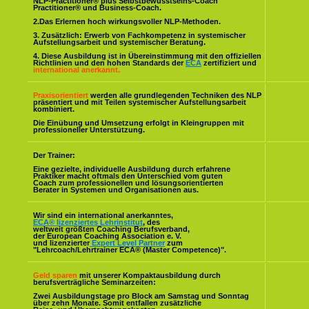
NLP-Practitioner® plus Selbstbewusstseins-Coach
Practitioner® und Business-Coach.
2.Das Erlernen hoch wirkungsvoller NLP-Methoden.
3. Zusätzlich: Erwerb von Fachkompetenz in systemischer
Aufstellungsarbeit und systemischer Beratung.
4. Diese Ausbildung ist in Übereinstimmung mit den offiziellen
Richtlinien und den hohen Standards der
ECA
zertifiziert und
international anerkannt.
Praxisorientiert
werden alle grundlegenden Techniken des NLP
präsentiert und mit Teilen systemischer Aufstellungsarbeit
kombiniert.
Die Einübung und Umsetzung erfolgt in Kleingruppen mit
professioneller Unterstützung.
Der Trainer:
Eine gezielte, individuelle Ausbildung durch erfahrene
Praktiker macht oftmals den Unterschied vom guten
Coach zum professionellen und lösungsorientierten
Berater in Systemen und Organisationen aus.
Wir sind ein international anerkanntes,
ECA® lizenziertes Lehrinstitut
, des
weltweit größten Coaching Berufsverband,
der European Coaching Association e. V.
und lizenzierter
Expert Level Partner
zum
"Lehrcoach/Lehrtrainer ECA® (Master Competence)".
Geld sparen
mit unserer Kompaktausbildung durch
berufsverträgliche Seminarzeiten:
Zwei Ausbildungstage pro Block am Samstag und Sonntag
über zehn Monate. Somit entfallen zusätzliche