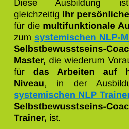
Diese Ausbildung is
gleichzeitig
Ihr persönlich
für die
multifunktionale A
zum
systemischen NLP-M
Selbstbewusstseins-Coac
Master,
die wiederum Vora
für
das Arbeiten auf 
Niveau
, in der Ausbil
systemischen NLP Traine
Selbstbewusstseins-Coac
Trainer,
ist.