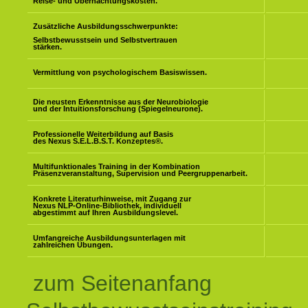
Reise- und Übernachtungskosten.
Zusätzliche Ausbildungsschwerpunkte:
Selbstbewusstsein und Selbstvertrauen
stärken.
Vermittlung von psychologischem Basiswissen.
Die neusten Erkenntnisse aus der Neurobiologie
und der Intuitionsforschung (Spiegelneurone).
Professionelle Weiterbildung auf Basis
des Nexus S.E.L.B.S.T. Konzeptes
®
.
Multifunktionales Training in der Kombination
Präsenzveranstaltung, Supervision und Peergruppenarbeit.
Konkrete Literaturhinweise, mit Zugang zur
Nexus NLP-Online-Bibliothek, individuell
abgestimmt auf Ihren Ausbildungslevel.
Umfangreiche Ausbildungsunterlagen mit
zahlreichen Übungen.
zum Seitenanfang