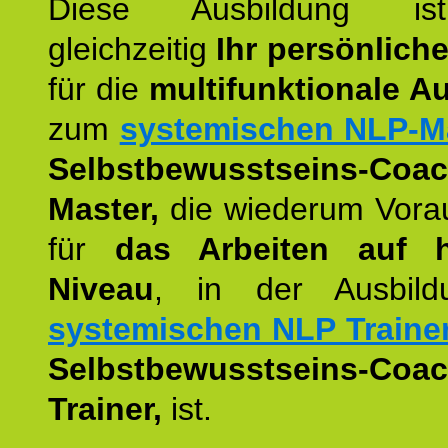
Diese Ausbildung is
gleichzeitig
Ihr persönlich
für die
multifunktionale A
zum
systemischen NLP-M
Selbstbewusstseins-Coac
Master,
die wiederum Vora
für
das Arbeiten auf 
Niveau
, in der Ausbil
systemischen NLP Traine
Selbstbewusstseins-Coac
Trainer,
ist.