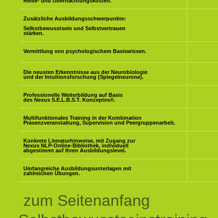
Reise- und Übernachtungskosten.
Zusätzliche Ausbildungsschwerpunkte:
Selbstbewusstsein und Selbstvertrauen
stärken.
Vermittlung von psychologischem Basiswissen.
Die neusten Erkenntnisse aus der Neurobiologie
und der Intuitionsforschung (Spiegelneurone).
Professionelle Weiterbildung auf Basis
des Nexus S.E.L.B.S.T. Konzeptes
®
.
Multifunktionales Training in der Kombination
Präsenzveranstaltung, Supervision und Peergruppenarbeit.
Konkrete Literaturhinweise, mit Zugang zur
Nexus NLP-Online-Bibliothek, individuell
abgestimmt auf Ihren Ausbildungslevel.
Umfangreiche Ausbildungsunterlagen mit
zahlreichen Übungen.
zum Seitenanfang