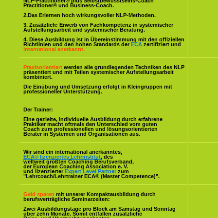
NLP-Practitioner® plus Selbstbewusstseins-Coach
Practitioner® und Business-Coach.
2.Das Erlernen hoch wirkungsvoller NLP-Methoden.
3. Zusätzlich: Erwerb von Fachkompetenz in systemischer
Aufstellungsarbeit und systemischer Beratung.
4. Diese Ausbildung ist in Übereinstimmung mit den offiziellen
Richtlinien und den hohen Standards der
ECA
zertifiziert und
international anerkannt.
Praxisorientiert
werden alle grundlegenden Techniken des NLP
präsentiert und mit Teilen systemischer Aufstellungsarbeit
kombiniert.
Die Einübung und Umsetzung erfolgt in Kleingruppen mit
professioneller Unterstützung.
Der Trainer:
Eine gezielte, individuelle Ausbildung durch erfahrene
Praktiker macht oftmals den Unterschied vom guten
Coach zum professionellen und lösungsorientierten
Berater in Systemen und Organisationen aus.
Wir sind ein international anerkanntes,
ECA® lizenziertes Lehrinstitut
, des
weltweit größten Coaching Berufsverband,
der European Coaching Association e. V.
und lizenzierter
Expert Level Partner
zum
"Lehrcoach/Lehrtrainer ECA® (Master Competence)".
Geld sparen
mit unserer Kompaktausbildung durch
berufsverträgliche Seminarzeiten:
Zwei Ausbildungstage pro Block am Samstag und Sonntag
über zehn Monate. Somit entfallen zusätzliche