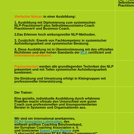
Selbstbe
Practitio
Vierfacher Nutzen
in einer Ausbildung:
1. Ausbildung mit Diplomierung zum systemischen
NLP-Practitioner® plus Selbstbewusstseins-Coach
Practitioner® und Business-Coach.
2.Das Erlernen hoch wirkungsvoller NLP-Methoden.
3. Zusätzlich: Erwerb von Fachkompetenz in systemischer
Aufstellungsarbeit und systemischer Beratung.
4. Diese Ausbildung ist in Übereinstimmung mit den offiziellen
Richtlinien und den hohen Standards der
ECA
zertifiziert und
international anerkannt.
Praxisorientiert
werden alle grundlegenden Techniken des NLP
präsentiert und mit Teilen systemischer Aufstellungsarbeit
kombiniert.
Die Einübung und Umsetzung erfolgt in Kleingruppen mit
professioneller Unterstützung.
Der Trainer:
Eine gezielte, individuelle Ausbildung durch erfahrene
Praktiker macht oftmals den Unterschied vom guten
Coach zum professionellen und lösungsorientierten
Berater in Systemen und Organisationen aus.
Wir sind ein international anerkanntes,
ECA® lizenziertes Lehrinstitut
, des
weltweit größten Coaching Berufsverband,
der European Coaching Association e. V.
und lizenzierter
Expert Level Partner
zum
"Lehrcoach/Lehrtrainer ECA® (Master Competence)".