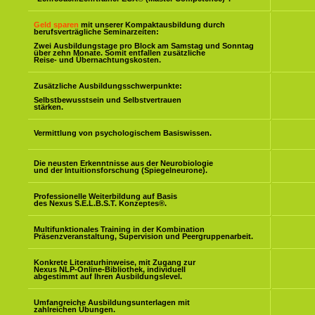
Geld sparen
mit unserer Kompaktausbildung durch
berufsverträgliche Seminarzeiten:
Zwei Ausbildungstage pro Block am Samstag und Sonntag
über zehn Monate. Somit entfallen zusätzliche
Reise- und Übernachtungskosten.
Zusätzliche Ausbildungsschwerpunkte:
Selbstbewusstsein und Selbstvertrauen
stärken.
Vermittlung von psychologischem Basiswissen.
Die neusten Erkenntnisse aus der Neurobiologie
und der Intuitionsforschung (Spiegelneurone).
Professionelle Weiterbildung auf Basis
des Nexus S.E.L.B.S.T. Konzeptes
®
.
Multifunktionales Training in der Kombination
Präsenzveranstaltung, Supervision und Peergruppenarbeit.
Konkrete Literaturhinweise, mit Zugang zur
Nexus NLP-Online-Bibliothek, individuell
abgestimmt auf Ihren Ausbildungslevel.
Umfangreiche Ausbildungsunterlagen mit
zahlreichen Übungen.