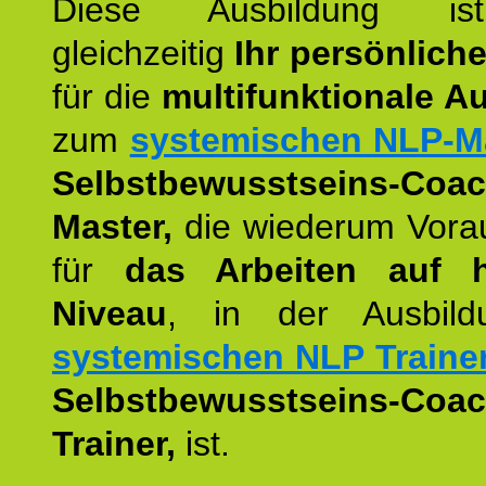
Diese Ausbildung is
gleichzeitig
Ihr persönlich
für die
multifunktionale A
zum
systemischen NLP-M
Selbstbewusstseins-Coac
Master,
die wiederum Vora
für
das Arbeiten auf 
Niveau
, in der Ausbil
systemischen NLP Traine
Selbstbewusstseins-Coac
Trainer,
ist.