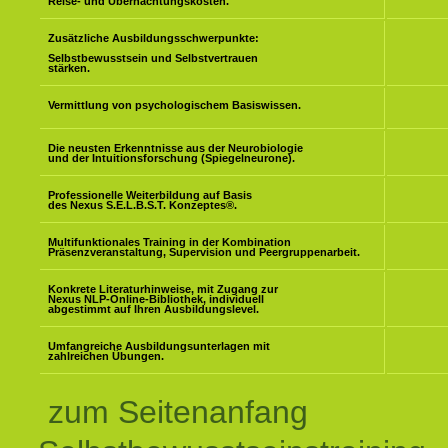
Reise- und Übernachtungskosten.
Zusätzliche Ausbildungsschwerpunkte:
Selbstbewusstsein und Selbstvertrauen
stärken.
Vermittlung von psychologischem Basiswissen.
Die neusten Erkenntnisse aus der Neurobiologie
und der Intuitionsforschung (Spiegelneurone).
Professionelle Weiterbildung auf Basis
des Nexus S.E.L.B.S.T. Konzeptes
®
.
Multifunktionales Training in der Kombination
Präsenzveranstaltung, Supervision und Peergruppenarbeit.
Konkrete Literaturhinweise, mit Zugang zur
Nexus NLP-Online-Bibliothek, individuell
abgestimmt auf Ihren Ausbildungslevel.
Umfangreiche Ausbildungsunterlagen mit
zahlreichen Übungen.
zum Seitenanfang