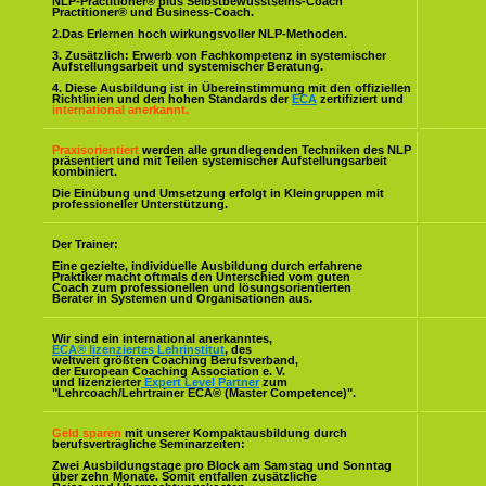
NLP-Practitioner® plus Selbstbewusstseins-Coach
Practitioner® und Business-Coach.
2.Das Erlernen hoch wirkungsvoller NLP-Methoden.
3. Zusätzlich: Erwerb von Fachkompetenz in systemischer
Aufstellungsarbeit und systemischer Beratung.
4. Diese Ausbildung ist in Übereinstimmung mit den offiziellen
Richtlinien und den hohen Standards der
ECA
zertifiziert und
international anerkannt.
Praxisorientiert
werden alle grundlegenden Techniken des NLP
präsentiert und mit Teilen systemischer Aufstellungsarbeit
kombiniert.
Die Einübung und Umsetzung erfolgt in Kleingruppen mit
professioneller Unterstützung.
Der Trainer:
Eine gezielte, individuelle Ausbildung durch erfahrene
Praktiker macht oftmals den Unterschied vom guten
Coach zum professionellen und lösungsorientierten
Berater in Systemen und Organisationen aus.
Wir sind ein international anerkanntes,
ECA® lizenziertes Lehrinstitut
, des
weltweit größten Coaching Berufsverband,
der European Coaching Association e. V.
und lizenzierter
Expert Level Partner
zum
"Lehrcoach/Lehrtrainer ECA® (Master Competence)".
Geld sparen
mit unserer Kompaktausbildung durch
berufsverträgliche Seminarzeiten:
Zwei Ausbildungstage pro Block am Samstag und Sonntag
über zehn Monate. Somit entfallen zusätzliche