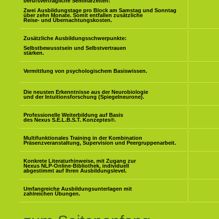
berufsverträgliche Seminarzeiten:
Zwei Ausbildungstage pro Block am Samstag und Sonntag
über zehn Monate. Somit entfallen zusätzliche
Reise- und Übernachtungskosten.
Zusätzliche Ausbildungsschwerpunkte:
Selbstbewusstsein und Selbstvertrauen
stärken.
Vermittlung von psychologischem Basiswissen.
Die neusten Erkenntnisse aus der Neurobiologie
und der Intuitionsforschung (Spiegelneurone).
Professionelle Weiterbildung auf Basis
des Nexus S.E.L.B.S.T. Konzeptes
®
.
Multifunktionales Training in der Kombination
Präsenzveranstaltung, Supervision und Peergruppenarbeit.
Konkrete Literaturhinweise, mit Zugang zur
Nexus NLP-Online-Bibliothek, individuell
abgestimmt auf Ihren Ausbildungslevel.
Umfangreiche Ausbildungsunterlagen mit
zahlreichen Übungen.