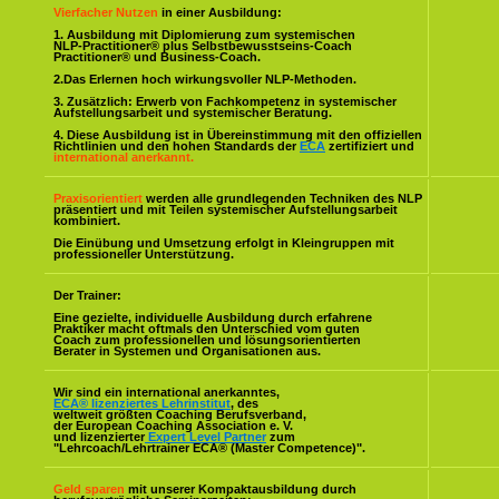
Vierfacher Nutzen
in einer Ausbildung:
1. Ausbildung mit Diplomierung zum systemischen
NLP-Practitioner® plus Selbstbewusstseins-Coach
Practitioner® und Business-Coach.
2.Das Erlernen hoch wirkungsvoller NLP-Methoden.
3. Zusätzlich: Erwerb von Fachkompetenz in systemischer
Aufstellungsarbeit und systemischer Beratung.
4. Diese Ausbildung ist in Übereinstimmung mit den offiziellen
Richtlinien und den hohen Standards der
ECA
zertifiziert und
international anerkannt.
Praxisorientiert
werden alle grundlegenden Techniken des NLP
präsentiert und mit Teilen systemischer Aufstellungsarbeit
kombiniert.
Die Einübung und Umsetzung erfolgt in Kleingruppen mit
professioneller Unterstützung.
Der Trainer:
Eine gezielte, individuelle Ausbildung durch erfahrene
Praktiker macht oftmals den Unterschied vom guten
Coach zum professionellen und lösungsorientierten
Berater in Systemen und Organisationen aus.
Wir sind ein international anerkanntes,
ECA® lizenziertes Lehrinstitut
, des
weltweit größten Coaching Berufsverband,
der European Coaching Association e. V.
und lizenzierter
Expert Level Partner
zum
"Lehrcoach/Lehrtrainer ECA® (Master Competence)".
Geld sparen
mit unserer Kompaktausbildung durch