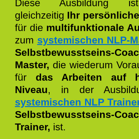
Diese Ausbildung is
gleichzeitig
Ihr persönlich
für die
multifunktionale A
zum
systemischen NLP-M
Selbstbewusstseins-Coac
Master,
die wiederum Vora
für
das Arbeiten auf 
Niveau
, in der Ausbil
systemischen NLP Traine
Selbstbewusstseins-Coac
Trainer,
ist.