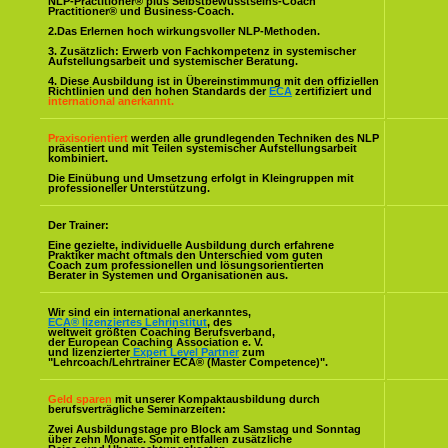
NLP-Practitioner® plus Selbstbewusstseins-Coach
Practitioner® und Business-Coach.
2.Das Erlernen hoch wirkungsvoller NLP-Methoden.
3. Zusätzlich: Erwerb von Fachkompetenz in systemischer
Aufstellungsarbeit und systemischer Beratung.
4. Diese Ausbildung ist in Übereinstimmung mit den offiziellen
Richtlinien und den hohen Standards der
ECA
zertifiziert und
international anerkannt.
Praxisorientiert
werden alle grundlegenden Techniken des NLP
präsentiert und mit Teilen systemischer Aufstellungsarbeit
kombiniert.
Die Einübung und Umsetzung erfolgt in Kleingruppen mit
professioneller Unterstützung.
Der Trainer:
Eine gezielte, individuelle Ausbildung durch erfahrene
Praktiker macht oftmals den Unterschied vom guten
Coach zum professionellen und lösungsorientierten
Berater in Systemen und Organisationen aus.
Wir sind ein international anerkanntes,
ECA® lizenziertes Lehrinstitut
, des
weltweit größten Coaching Berufsverband,
der European Coaching Association e. V.
und lizenzierter
Expert Level Partner
zum
"Lehrcoach/Lehrtrainer ECA® (Master Competence)".
Geld sparen
mit unserer Kompaktausbildung durch
berufsverträgliche Seminarzeiten:
Zwei Ausbildungstage pro Block am Samstag und Sonntag
über zehn Monate. Somit entfallen zusätzliche