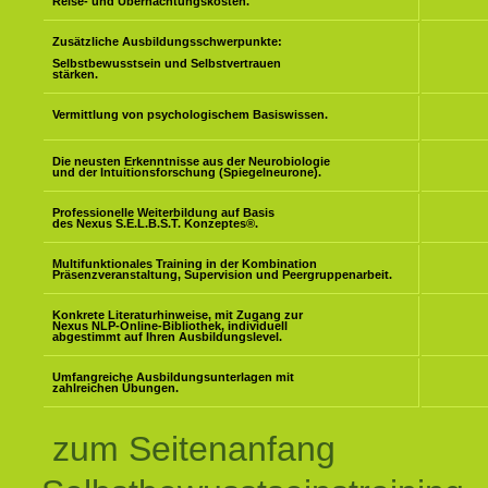
Reise- und Übernachtungskosten.
Zusätzliche Ausbildungsschwerpunkte:
Selbstbewusstsein und Selbstvertrauen
stärken.
Vermittlung von psychologischem Basiswissen.
Die neusten Erkenntnisse aus der Neurobiologie
und der Intuitionsforschung (Spiegelneurone).
Professionelle Weiterbildung auf Basis
des Nexus S.E.L.B.S.T. Konzeptes
®
.
Multifunktionales Training in der Kombination
Präsenzveranstaltung, Supervision und Peergruppenarbeit.
Konkrete Literaturhinweise, mit Zugang zur
Nexus NLP-Online-Bibliothek, individuell
abgestimmt auf Ihren Ausbildungslevel.
Umfangreiche Ausbildungsunterlagen mit
zahlreichen Übungen.
zum Seitenanfang