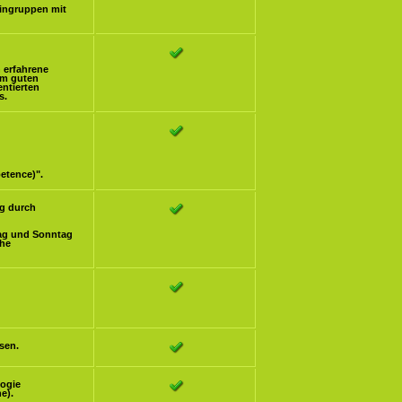
eingruppen mit
h erfahrene
om guten
ntierten
s.
etence)".
g durch
ag und Sonntag
che
sen.
logie
e).