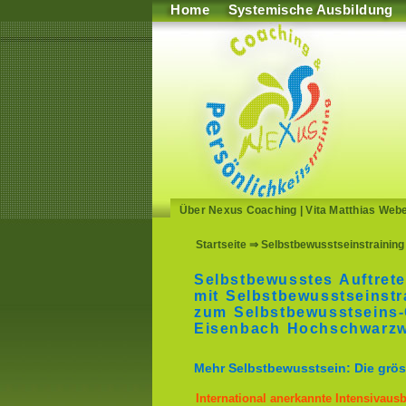
Home
Systemische Ausbildung
Über Nexus Coaching
|
Vita Matthias Web
Startseite
⇒ Selbstbewusstseinstraining
Selbstbewusstes Auftrete
mit Selbstbewusstseinstr
zum Selbstbewusstseins-
Eisenbach Hochschwarzw
Mehr Selbstbewusstsein: Die gröss
International anerkannte Intensivaus