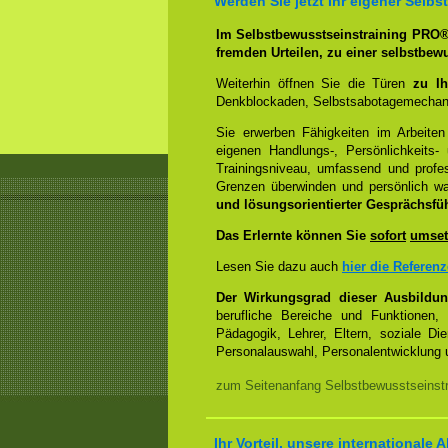
Werden Sie jetzt Ihr eigener Sel
Im Selbstbewusstseinstraining PRO
fremden Urteilen, zu einer selbstbew
Weiterhin öffnen Sie die Türen
zu Ih
Denkblockaden, Selbstsabotagemechani
Sie erwerben Fähigkeiten im Arbeiten
eigenen Handlungs-, Persönlichkeits
Trainingsniveau, umfassend und profes
Grenzen überwinden und persönlich 
und lösungsorientierter Gesprächsfü
Das Erlernte können Sie
sofort
umset
Lesen Sie dazu auch
hier die Referen
Der Wirkungsgrad dieser Ausbildu
berufliche Bereiche und Funktionen,
Pädagogik, Lehrer, Eltern, soziale Di
Personalauswahl, Personalentwicklung u
zum Seitenanfang Selbstbewusstseinstra
Ihr Vorteil, unsere internationale A