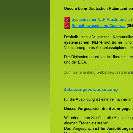
Unsere beim Deutschen Patentamt ein
Systemischer NLP-Practitioner..
(
Selbstbewusstseins-Coach....
(850
Deshalb schließt dieses Kommunik
systemischen NLP-Practitioner
un
Verifizierung Ihres Abschlussdiploms e
Die Diplomierung erfolgt in Übereins
und der ECA.
zum Seitenanfang Selbstbewusstseinstra
Zulassungsvoraussetzung
für die Ausbildung ist eine Teilnahme a
Dieses Vorgespräch dient zum gegen
Wir informieren Sie über alle Ausbildu
eigenen Fragen zu stellen.
Das Vorgespräch ist
für Ausbildungsin