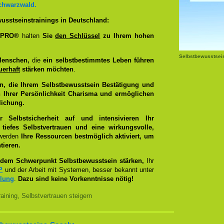
chwarzwald.
usstseinstrainings in Deutschland:
g PRO®
halten
Sie
den Schlüssel
zu Ihrem hohen
Selbstbewusstsei
Menschen,
die
ein selbstbestimmtes Leben führen
uerhaft
stärken möchten
.
n, die Ihrem Selbstbewusstsein Bestätigung und
 Ihrer Persönlichkeit Charisma und ermöglichen
lichung.
Selbstsicherheit auf und intensivieren Ihr
tiefes Selbstvertrauen und eine wirkungsvolle,
 werden
Ihre Ressourcen bestmöglich aktiviert, um
tieren.
dem Schwerpunkt Selbstbewusstsein stärken,
Ihr
P
und der Arbeit mit Systemen, besser bekannt unter
llung
.
Dazu sind keine Vorkenntnisse nötig!
ining, Selbstvertrauen steigern