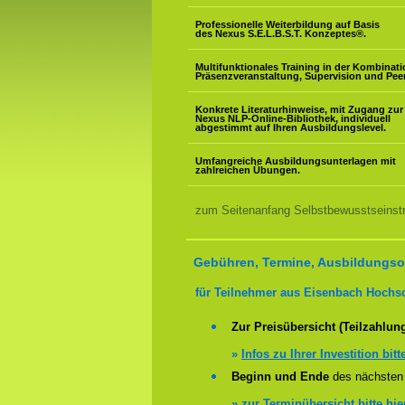
Professionelle Weiterbildung auf Basis
des Nexus S.E.L.B.S.T. Konzeptes
®
.
Multifunktionales Training in der Kombinat
Präsenzveranstaltung, Supervision und Pee
Konkrete Literaturhinweise, mit Zugang zur
Nexus NLP-Online-Bibliothek, individuell
abgestimmt auf Ihren Ausbildungslevel.
Umfangreiche Ausbildungsunterlagen mit
zahlreichen Übungen.
zum Seitenanfang Selbstbewusstseinstra
Gebühren, Termine, Ausbildungsor
für Teilnehmer aus Eisenbach Hochs
Zur Preisübersicht (Teilzahlun
»
Infos zu Ihrer Investition bitt
Beginn und Ende
des nächsten 
»
zur Terminübersicht bitte hie