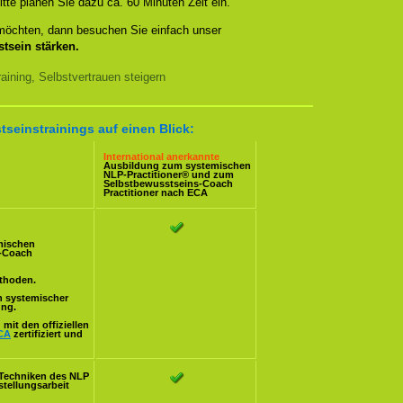
itte planen Sie dazu ca. 60 Minuten Zeit ein.
 möchten, dann besuchen Sie einfach unser
tsein stärken.
ining, Selbstvertrauen steigern
tseinstrainings auf einen Blick:
International anerkannte
Ausbildung zum systemischen
NLP-Practitioner
® und zum
Selbstbewusstseins-Coach
Practitioner nach
ECA
mischen
s-Coach
ethoden.
n systemischer
ung.
mit den offiziellen
CA
zertifiziert und
Techniken des NLP
stellungsarbeit