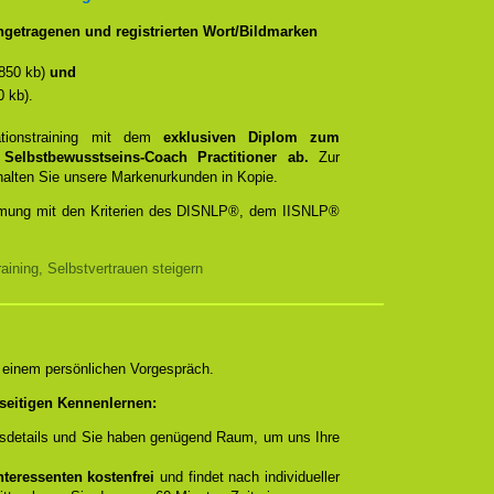
getragenen und registrierten Wort/Bildmarken
850 kb)
und
 kb).
ationstraining mit dem
exklusiven Diplom zum
d
Selbstbewusstseins-Coach Practitioner ab.
Zur
rhalten Sie unsere Markenurkunden in Kopie.
timmung mit den Kriterien des DISNLP®, dem IISNLP®
ining, Selbstvertrauen steigern
n einem persönlichen Vorgespräch.
seitigen Kennenlernen:
ngsdetails und Sie haben genügend Raum, um uns Ihre
teressenten kostenfrei
und findet nach individueller