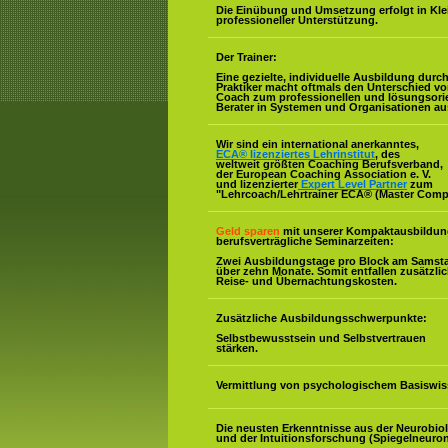
Die Einübung und Umsetzung erfolgt in Kl
professioneller Unterstützung.
Der Trainer:
Eine gezielte, individuelle Ausbildung durc
Praktiker macht oftmals den Unterschied v
Coach zum professionellen und lösungsorie
Berater in Systemen und Organisationen au
Wir sind ein international anerkanntes,
ECA® lizenziertes Lehrinstitut
, des
weltweit größten Coaching Berufsverband,
der European Coaching Association e. V.
und lizenzierter
Expert Level Partner
zum
"Lehrcoach/Lehrtrainer ECA® (Master Comp
Geld sparen
mit unserer Kompaktausbildun
berufsverträgliche Seminarzeiten:
Zwei Ausbildungstage pro Block am Samst
über zehn Monate. Somit entfallen zusätzli
Reise- und Übernachtungskosten.
Zusätzliche Ausbildungsschwerpunkte:
Selbstbewusstsein und Selbstvertrauen
stärken.
Vermittlung von psychologischem Basiswis
Die neusten Erkenntnisse aus der Neurobio
und der Intuitionsforschung (Spiegelneuron