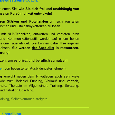
bstbewusstseins-Coach:
®
lernen Sie,
wie Sie sich frei und unabhängig von
ussten Persönlichkeit entwickeln!
ren Stärken und Potenzialen
um sich von alten
smen und Erfolgsboykotteuren zu lösen.
 mit NLP-Techniken, entwerfen und vertiefen Ihren
- und Kommunikationsstil, werden auf einem hohen
sionell ausgebildet. Sie können dabei Ihre eigenen
wachsen.
Sie werden
der Spezialist
in ressourcen-
hrung!
zen
, um es privat und beruflich zu nutzen!
zen
von begeisterten Ausbildungsteilnehmern.
ng
erreicht neben dem Privatleben auch sehr viele
 wie zum Beispiel Führung, Verkauf und Vertrieb,
enste, Therapie im Allgemeinen, Training, Beratung,
nd natürlich Coaching.
ining, Selbstvertrauen steigern
lleinstellung: