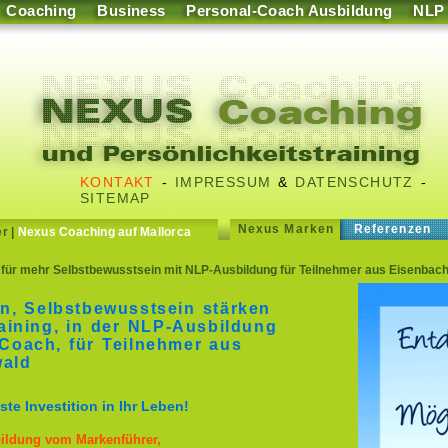
Coaching
Business
Personal-Coach Ausbildung
NLP
KONTAKT
-
IMPRESSUM
&
DATENSCHUTZ
-
SITEMAP
Nexus Marken
Referenzen
er
|
Nexus Coaching auf Mallorca
 für mehr Selbstbewusstsein mit NLP-Ausbildung für Teilnehmer aus Eisenba
n, Selbstbewusstsein stärken
aining, in der NLP-Ausbildung
Coach, für Teilnehmer aus
ald
te Investition in Ihr Leben!
bildung vom Markenführer,