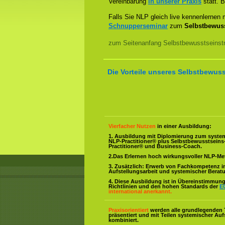
Vereinbarung
in unserer Praxis
statt. B
Falls Sie NLP gleich live kennenlernen
Schnupperseminar
zum
Selbstbewuss
zum Seitenanfang Selbstbewusstseinstra
Die Vorteile unseres Selbstbewuss
Vierfacher Nutzen
in einer Ausbildung:
1. Ausbildung mit Diplomierung zum syste
NLP-Practitioner® plus Selbstbewusstsein
Practitioner® und Business-Coach.
2.Das Erlernen hoch wirkungsvoller NLP-M
3. Zusätzlich: Erwerb von Fachkompetenz i
Aufstellungsarbeit und systemischer Berat
4. Diese Ausbildung ist in Übereinstimmung 
Richtlinien und den hohen Standards der
E
international anerkannt.
Praxisorientiert
werden alle grundlegenden 
präsentiert und mit Teilen systemischer Auf
kombiniert.