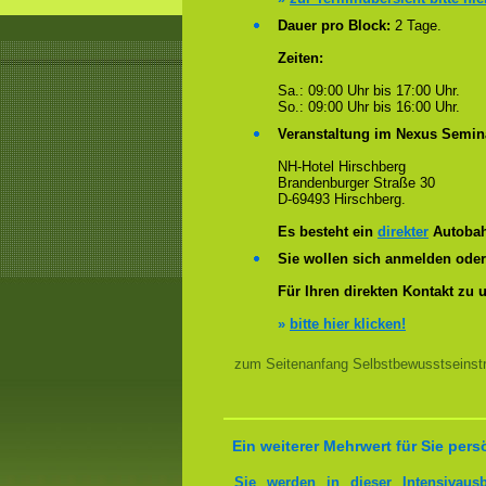
Dauer pro Block:
2 Tage.
Zeiten:
Sa.: 09:00 Uhr bis 17:00 Uhr.
So.: 09:00 Uhr bis 16:00 Uhr.
Veranstaltung im Nexus Semin
NH-Hotel Hirschberg
Brandenburger Straße 30
D-69493 Hirschberg.
Es besteht ein
direkter
Autobah
Sie wollen sich anmelden ode
Für Ihren direkten Kontakt zu 
»
bitte hier klicken!
zum Seitenanfang Selbstbewusstseinstra
Ein weiterer Mehrwert für Sie pers
Sie werden in dieser Intensivaus