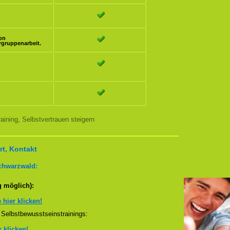
ion
rgruppenarbeit.
ining, Selbstvertrauen steigern
t, Kontakt
chwarzwald:
g möglich):
e hier klicken!
Selbstbewusstseinstrainings:
r klicken!