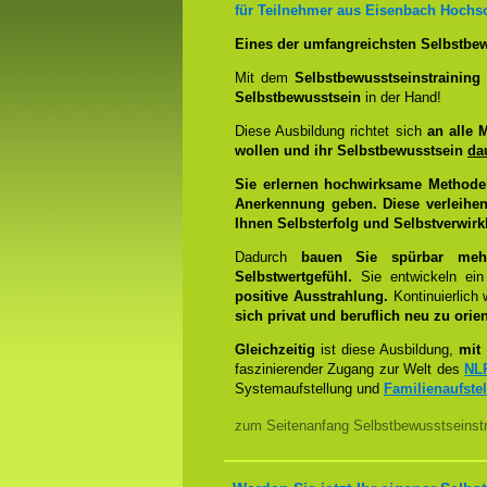
für Teilnehmer aus Eisenbach Hochs
Eines der umfangreichsten Selbstbew
Mit dem
Selbstbewusstseinstrainin
Selbstbewusstsein
in der Hand!
Diese Ausbildung richtet sich
an alle 
wollen und ihr Selbstbewusstsein
da
Sie erlernen hochwirksame Methode
Anerkennung geben. Diese verleihen
Ihnen Selbsterfolg und Selbstverwirk
Dadurch
bauen Sie spürbar mehr 
Selbstwertgefühl.
Sie entwickeln ein
positive Ausstrahlung.
Kontinuierlich
sich privat und beruflich neu zu orien
Gleichzeitig
ist diese Ausbildung,
mit 
faszinierender Zugang zur Welt des
NL
Systemaufstellung und
Familienaufste
zum Seitenanfang Selbstbewusstseinstra