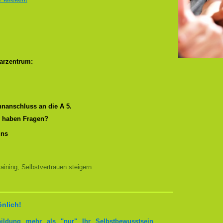
arzentrum:
nanschluss an die A 5.
r haben Fragen?
uns
ining, Selbstvertrauen steigern
önlich!
bildung mehr als "nur" Ihr Selbstbewusstsein